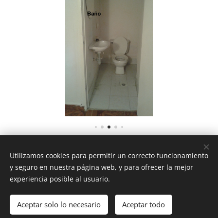
Su CITA!
Agende
3177472778 - 8884924
Utilizamos cookies para permitir un correcto funcionamiento
y seguro en nuestra página web, y para ofrecer la mejor
experiencia posible al usuario.
Imperio A&P Inmobiliaria. Girardot-Cundinamarca
Aceptar solo lo necesario
Aceptar todo
Todos los derechos Reservados.
2018
Cookies