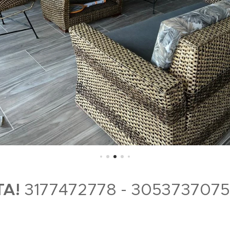
TA!
3177472778 - 3053737075