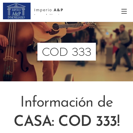
Imperio
A&P
Inmobiliario
COD 333
Información de
CASA: COD 333!