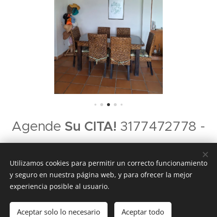
Agende
Su CITA!
3177472778 -
3053737075 - 6018884924
Utilizamos cookies para permitir un correcto funcionamiento
y seguro en nuestra página web, y para ofrecer la mejor
experiencia posible al usuario.
Imperio A&P Inmobiliaria. Girardot-Cundinamarca
Aceptar solo lo necesario
Aceptar todo