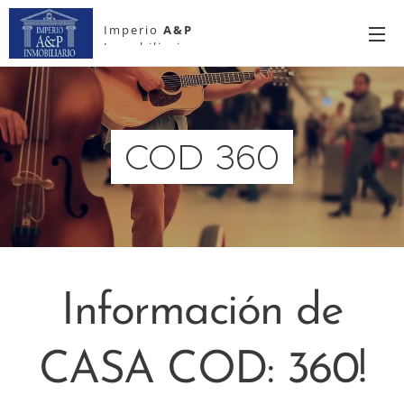
Imperio
A&P
Inmobiliario
COD 360
Información de
CASA COD: 360!