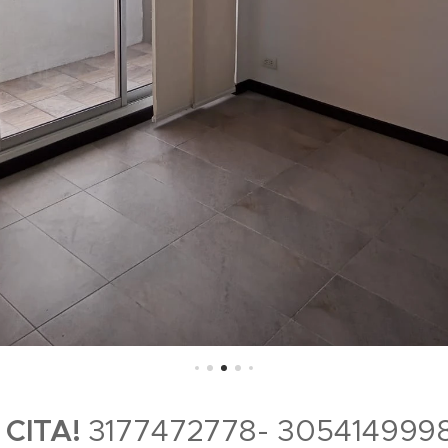
 CITA!
3177472778- 305414999