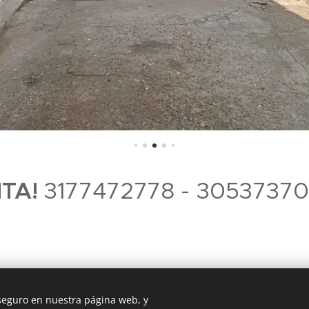
ITA!
3177472778 - 30537370
 seguro en nuestra página web, y
Imperio A&P Inmobiliaria. Girardot-Cundinamarca