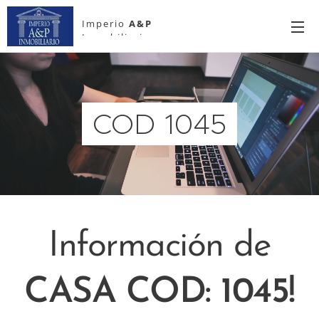
Imperio
A&P
Inmobiliario
COD 1045
Información de
CASA COD: 1045!