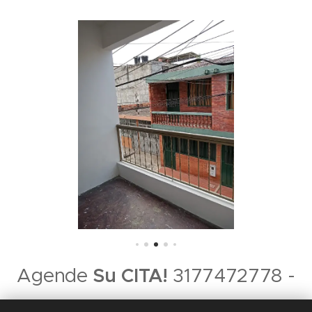
Agende
Su CITA!
3177472778 -
3054149998 - 8884924