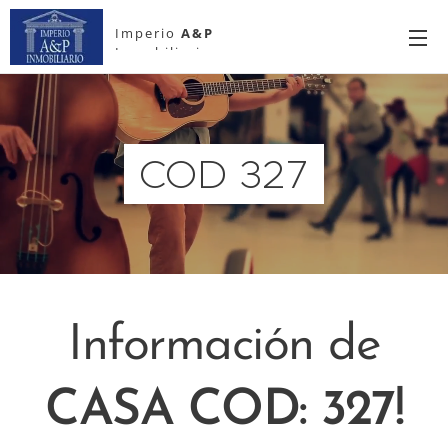
Imperio
A&P
Inmobiliario
COD 327
Información de
CASA COD: 327!