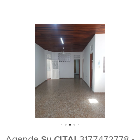
Agende
Su CITA!
3177472778 -