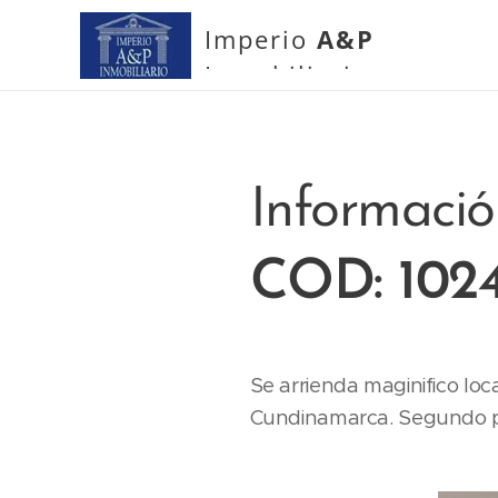
Imperio
A&P
Inmobiliario
Informaci
COD: 1024
Se arrienda maginifico loc
Cundinamarca. Segundo p