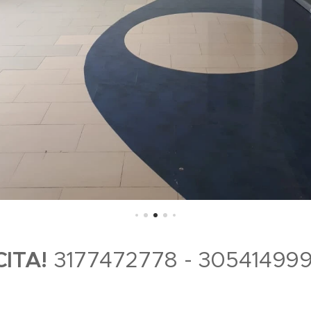
CITA!
3177472778 - 305414999