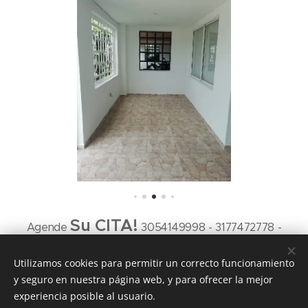
Su CITA!
Agende
3054149998 - 3177472778 -
8884924
Utilizamos cookies para permitir un correcto funcionamiento
y seguro en nuestra página web, y para ofrecer la mejor
experiencia posible al usuario.