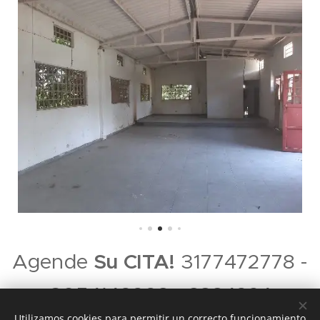
Agende
Su CITA!
3177472778 -
3054149998 - 8884924
Utilizamos cookies para permitir un correcto funcionamiento