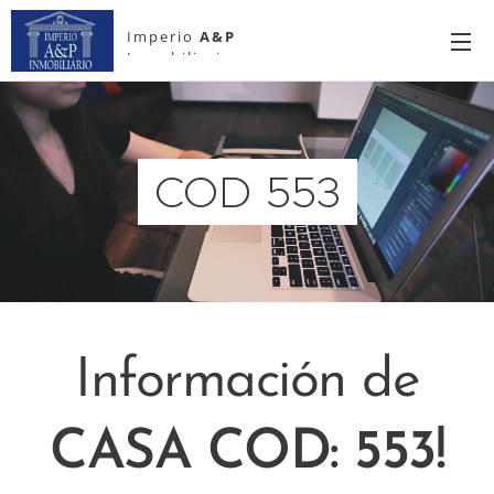
Imperio
A&P
Inmobiliario
COD 553
Información de
CASA COD: 553!