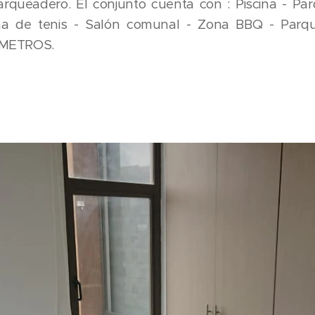
arqueadero. El conjunto cuenta con : Piscina - Par
ha de tenis - Salón comunal - Zona BBQ - Parque
2 METROS.