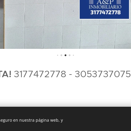
TA!
3177472778 - 3053737075
 seguro en nuestra página web, y
Imperio A&P Inmobiliaria. Girardot-Cundinamarca
Todos los derechos Reservados.
2018
Cookies